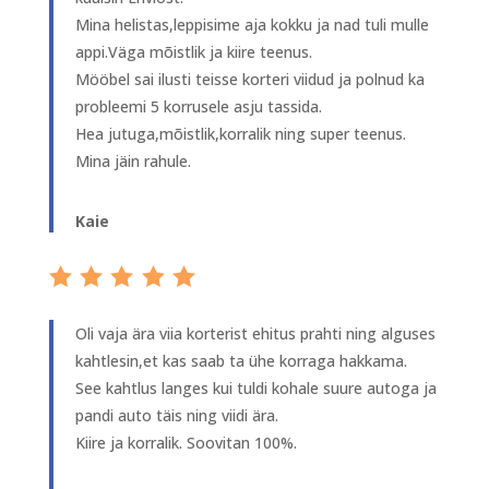
Mina helistas,leppisime aja kokku ja nad tuli mulle
appi.Väga mõistlik ja kiire teenus.
Mööbel sai ilusti teisse korteri viidud ja polnud ka
probleemi 5 korrusele asju tassida.
Hea jutuga,mõistlik,korralik ning super teenus.
Mina jäin rahule.
Kaie
Oli vaja ära viia korterist ehitus prahti ning alguses
kahtlesin,et kas saab ta ühe korraga hakkama.
See kahtlus langes kui tuldi kohale suure autoga ja
pandi auto täis ning viidi ära.
Kiire ja korralik. Soovitan 100%.