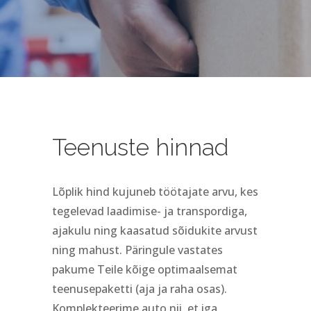
Teenuste hinnad
Lõplik hind kujuneb töötajate arvu, kes
tegelevad laadimise- ja transpordiga,
ajakulu ning kaasatud sõidukite arvust
ning mahust. Päringule vastates
pakume Teile kõige optimaalsemat
teenusepaketti (aja ja raha osas).
Komplekteerime auto nii, et iga