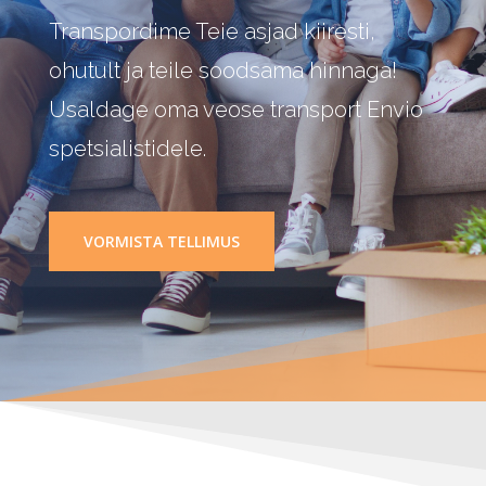
Transpordime Teie asjad kiiresti,
ohutult ja teile soodsama hinnaga!
Usaldage oma veose transport Envio
spetsialistidele.
VORMISTA TELLIMUS