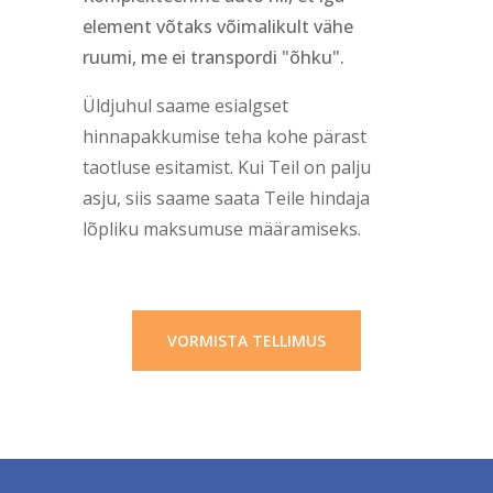
element võtaks võimalikult vähe
ruumi, me ei transpordi "õhku".
Üldjuhul saame esialgset
hinnapakkumise teha kohe pärast
taotluse esitamist. Kui Teil on palju
asju, siis saame saata Teile hindaja
lõpliku maksumuse määramiseks.
VORMISTA TELLIMUS