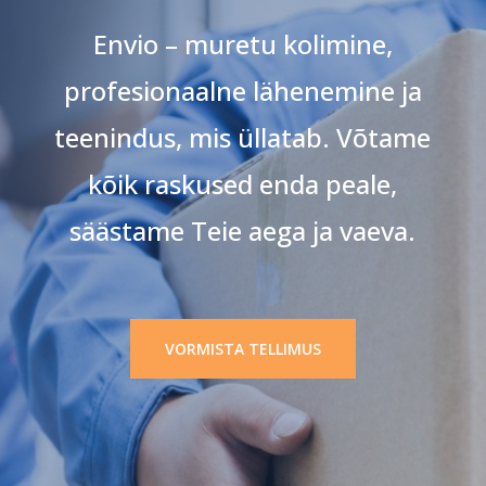
Envio – muretu kolimine,
profesionaalne lähenemine ja
teenindus, mis üllatab. Võtame
kõik raskused enda peale,
säästame Teie aega ja vaeva.
VORMISTA TELLIMUS