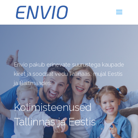
Envio pakub erinevate suurustega kaupade
kiiret ja soodsat vedu Tallinaas, mujal Eestis
ja Baltimaades.
Kolimisteenused
Tallinnas ja Eestis