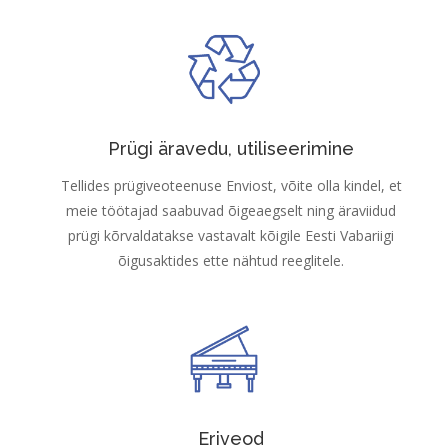
Prügi äravedu, utiliseerimine
Tellides prügiveoteenuse Enviost, võite olla kindel, et
meie töötajad saabuvad õigeaegselt ning äraviidud
prügi kõrvaldatakse vastavalt kõigile Eesti Vabariigi
õigusaktides ette nähtud reeglitele.
Eriveod