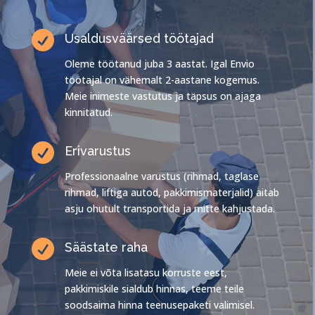

Usaldusväärsed töötajad
Oleme töötanud juba 3 aastat. Igal Envio
töötajal on vähemalt 2-aastane kogemus.
Meie inimeste vastutus ja täpsus on ajaga
kinnitatud.

Erivarustus
Professionaalne varustus (rihmad, taglase
rihmad, liftiga autod, pakkimismaterjalid) aitab
asju ohutult transportida ja mitte kahjustada.

Säästate raha
Meie ei võta lisatasu korruste eest,
pakkimiskile sialdub hinnas, teeme teile
soodsaima hinna teenusepaketi valimisel.