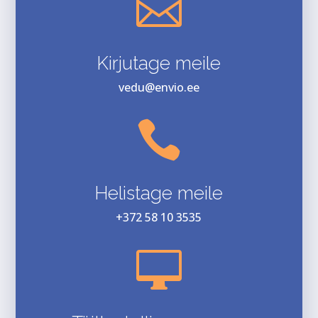

Kirjutage meile
vedu@envio.ee

Helistage meile
+372 58 10 3535
